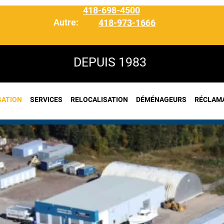
418-698-4500
Autre:
418-973-1666
DEPUIS 1983
SATION
SERVICES
RELOCALISATION
DÉMÉNAGEURS
RÉCLAM