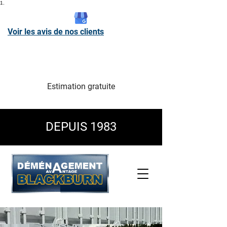
1.
Voir les avis de nos clients
418-698-4500
Autre other:
418-543-6090
Sans frais toll free:
1-866-543-6090
Estimation gratuite
DEPUIS 1983