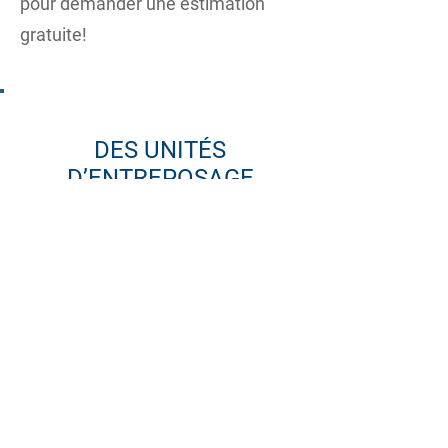
pour demander une estimation
gratuite!
DES UNITÉS
D’ENTREPOSAGE
SÉCURITAIRES
Nous disposons d’entrepôts
extérieurs, chauffés et non chauffés,
de différentes dimensions.
Des solutions flexibles